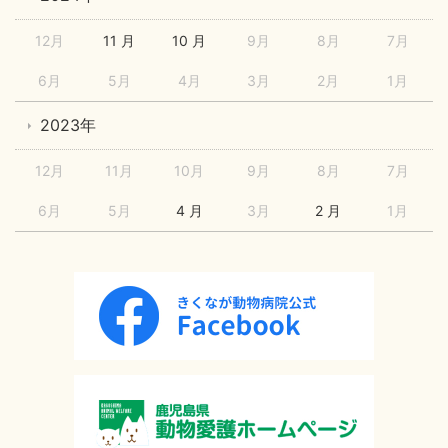
12月
11 月
10 月
9月
8月
7月
6月
5月
4月
3月
2月
1月
2023年
12月
11月
10月
9月
8月
7月
6月
5月
4 月
3月
2 月
1月