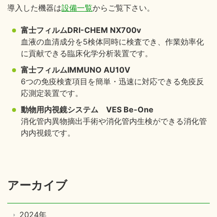
導入した機器は
設備一覧
からご覧下さい。
富士フィルムDRI-CHEM NX700v
血液の血清成分を5検体同時に検査でき、作業効率化
に貢献できる臨床化学分析装置です。
富士フィルムIMMUNO AU10V
6つの免疫検査項目を簡単・迅速に対応できる免疫反
応測定装置です。
動物用内視鏡システム VES Be-One
消化管内異物摘出手術や消化管内生検ができる消化管
内内視鏡です。
アーカイブ
2024年